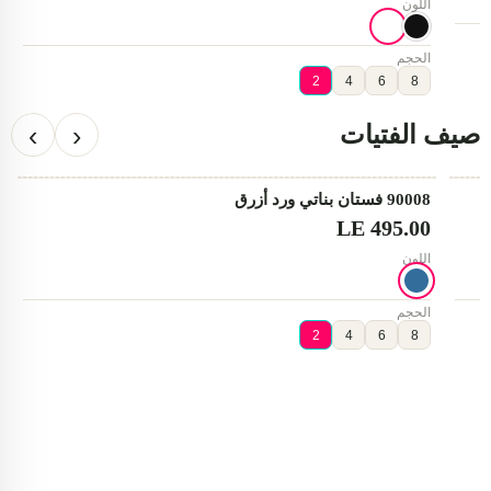
اللون
الحجم
2
4
6
8
‹
›
صيف الفتيات
90008 فستان بناتي ورد أزرق
♡
مختار
LE 495.00
اللون
الحجم
2
4
6
8