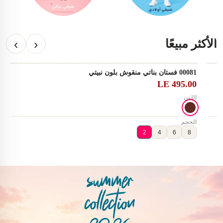
‹
›
الأكثر مبيعًا
00081 فستان بناتي منقوش بلون نبيتي
ts
♡
الأكثر مبيعًا
0
LE 495.00
اللون
ا
الحجم
ا
2
4
6
8