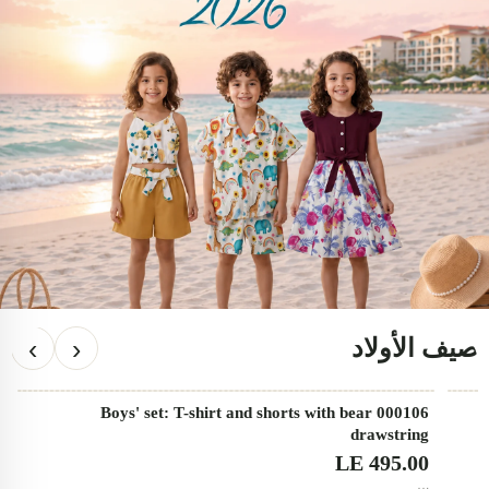
‹
›
صيف الأولاد
000106 Boys' set: T-shirt and shorts with bear
♡
مختار
drawstring
LE 495.00